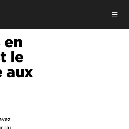
 en
t le
e aux
savez
ur du