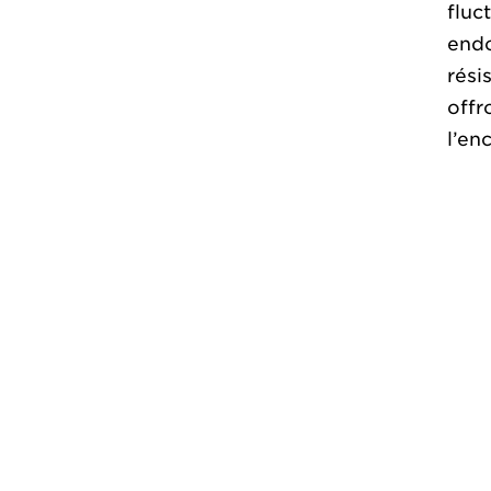
fluc
endo
rési
offr
l’en