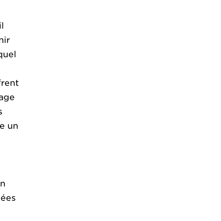
l
nir
quel
rent
mage
s
re un
on
sées