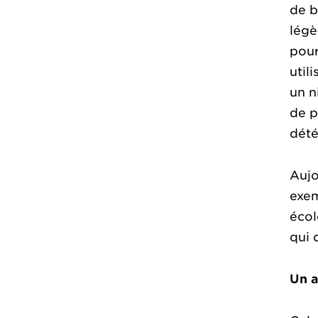
de b
légè
pour
util
un n
de p
dété
Aujo
exem
écol
qui 
Un a