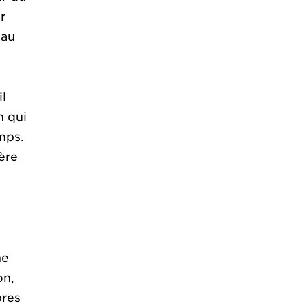
r
 au
l
n qui
mps.
ère
ne
on,
bres