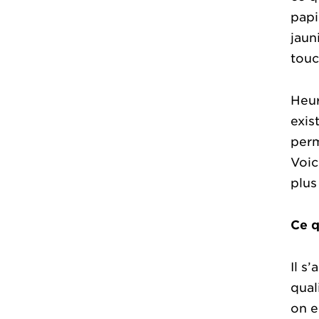
papi
jaun
touc
Heur
exis
perm
Voic
plus
Ce q
Il s
qual
on e