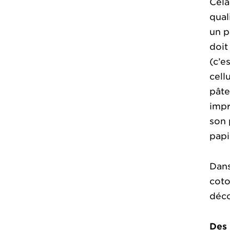
Cela
qual
un p
doit
(c’e
cell
pâte
impr
son 
papi
Dans
coto
déco
Des 