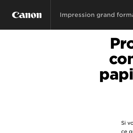
Impression grand form
Pr
com
papi
Si v
ce q