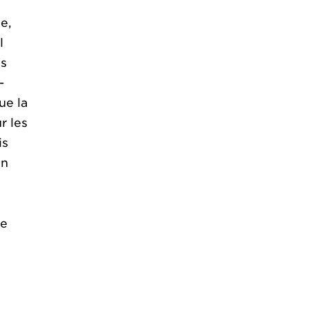
e,
l
es
-
ue la
r les
is
on
de