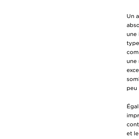
Un a
abso
une 
type
comm
une 
exce
somb
peu 
Égal
impr
cont
et l